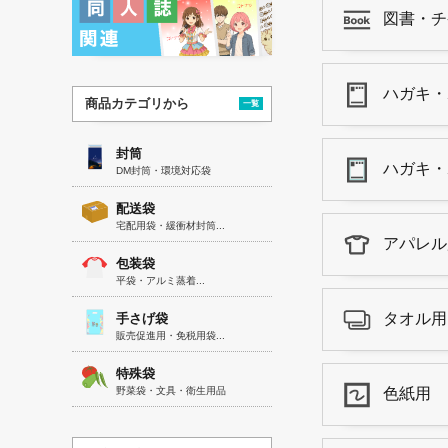
図書・チ
ハガキ・
商品カテゴリから
一覧
封筒
ハガキ・
DM封筒・環境対応袋
配送袋
宅配用袋・緩衝材封筒...
アパレル
包装袋
平袋・アルミ蒸着...
タオル用
手さげ袋
販売促進用・免税用袋...
特殊袋
野菜袋・文具・衛生用品
色紙用