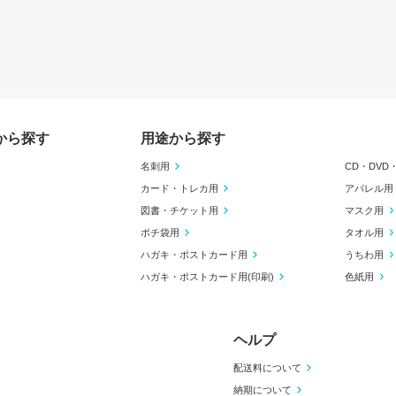
から探す
用途から探す
名刺用
CD・DVD
カード・トレカ用
アパレル用
図書・チケット用
マスク用
ポチ袋用
タオル用
ハガキ・ポストカード用
うちわ用
ハガキ・ポストカード用(印刷)
色紙用
ヘルプ
配送料について
納期について