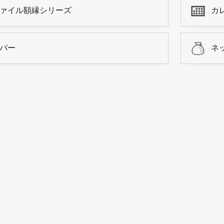
ァイル額縁シリーズ
カ
バー
ネ