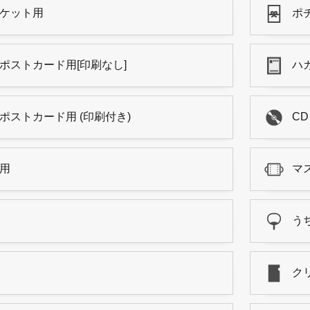
ケット用
ポ
ポストカード用[印刷なし]
ハ
ポストカード用 (印刷付き)
C
用
マ
う
ク