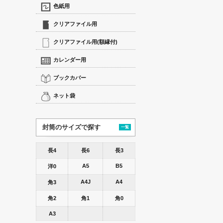
色紙用
クリアファイル用
クリアファイル用(額縁付)
カレンダー用
ブックカバー
ネット袋
封筒のサイズで探す
一覧
長4
長6
長3
A5
B5
洋0
A4J
A4
角3
角2
角1
角0
A3