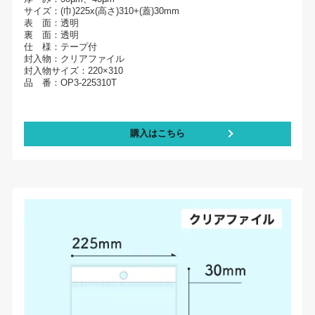
サイズ：(巾)225x(高さ)310+(蓋)30mm
表 面：透明
裏 面：透明
仕 様：テープ付
封入物：クリアファイル
封入物サイズ：220×310
品 番：OP3-225310T
購入はこちら