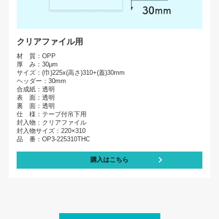
クリアファイル用
材 質：OPP
厚 み：30μm
サイズ：(巾)225x(高さ)310+(蓋)30mm
ヘッダー：30mm
合成紙：透明
表 面：透明
裏 面：透明
仕 様：テープ付吊下用
封入物：クリアファイル
封入物サイズ：220×310
品 番：OP3-225310THC
購入はこちら