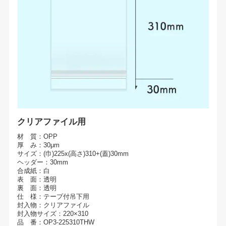
クリアファイル用
材 質：OPP
厚 み：30μm
サイズ：(巾)225x(高さ)310+(蓋)30mm
ヘッダー：30mm
合成紙：白
表 面：透明
裏 面：透明
仕 様：テープ付吊下用
封入物：クリアファイル
封入物サイズ：220×310
品 番：OP3-225310THW