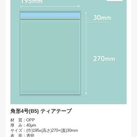
角形4号(B5) ティアテープ
材 質：OPP
厚 み：40μm
サイズ：(巾)195x(高さ)270+(蓋)30mm
表 面：透明