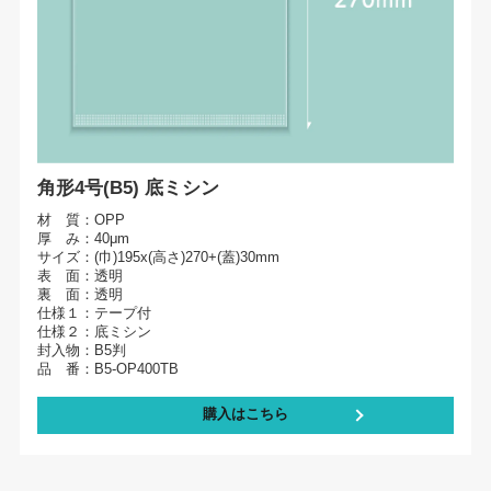
角形4号(B5) 底ミシン
材 質：OPP
厚 み：40μm
サイズ：(巾)195x(高さ)270+(蓋)30mm
表 面：透明
裏 面：透明
仕様１：テープ付
仕様２：底ミシン
封入物：B5判
品 番：B5-OP400TB
購入はこちら