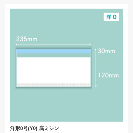
洋形0号(Y0) 底ミシン