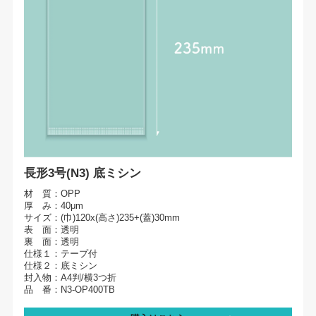
長形3号(N3) 底ミシン
材 質：OPP
厚 み：40μm
サイズ：(巾)120x(高さ)235+(蓋)30mm
表 面：透明
裏 面：透明
仕様１：テープ付
仕様２：底ミシン
封入物：A4判/横3つ折
品 番：N3-OP400TB