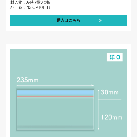
封入物：A4判/横3つ折
品 番：N3-OP401TB
購入はこちら