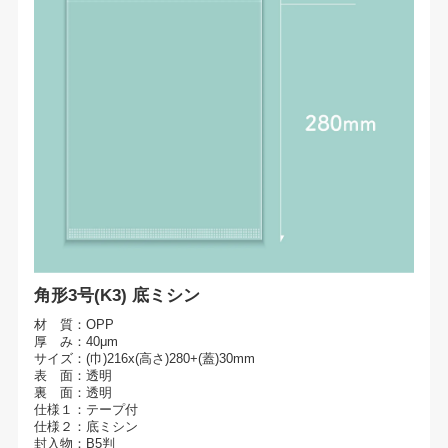
角形3号(K3) 底ミシン
材 質：OPP
厚 み：40μm
サイズ：(巾)216x(高さ)280+(蓋)30mm
表 面：透明
裏 面：透明
仕様１：テープ付
仕様２：底ミシン
封入物：B5判