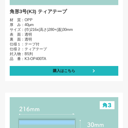
角形3号(K3) ティアテープ
材 質：OPP
厚 み：40μm
サイズ：(巾)216x(高さ)280+(蓋)30mm
表 面：透明
裏 面：透明
仕様１：テープ付
仕様２：ティアテープ
封入物：B5判
品 番：K3-OP400TA
購入はこちら