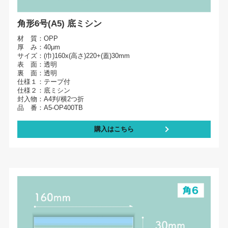
角形6号(A5) 底ミシン
材 質：OPP
厚 み：40μm
サイズ：(巾)160x(高さ)220+(蓋)30mm
表 面：透明
裏 面：透明
仕様１：テープ付
仕様２：底ミシン
封入物：A4判/横2つ折
品 番：A5-OP400TB
購入はこちら