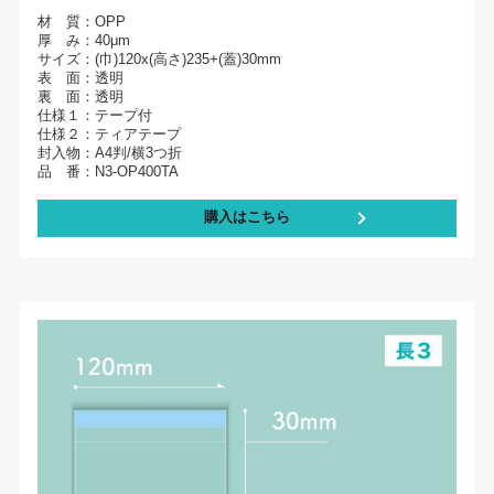
材 質：OPP
厚 み：40μm
サイズ：(巾)120x(高さ)235+(蓋)30mm
表 面：透明
裏 面：透明
仕様１：テープ付
仕様２：ティアテープ
封入物：A4判/横3つ折
品 番：N3-OP400TA
購入はこちら