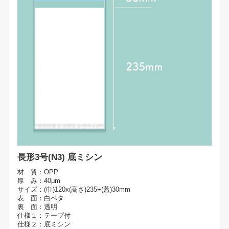
長形3号(N3) 底ミシン
材 質：OPP
厚 み：40μm
サイズ：(巾)120x(高さ)235+(蓋)30mm
表 面：白ベタ
裏 面：透明
仕様１：テープ付
仕様２：底ミシン