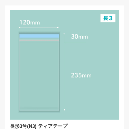
長形3号(N3) ティアテープ