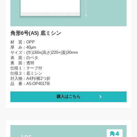
角形6号(A5) 底ミシン
材 質：OPP
厚 み：40μm
サイズ：(巾)160x(高さ)220+(蓋)30mm
表 面：白ベタ
裏 面：透明
仕様１：テープ付
仕様２：底ミシン
封入物：A4判/横2つ折
品 番：A5-OP401TB
購入はこちら