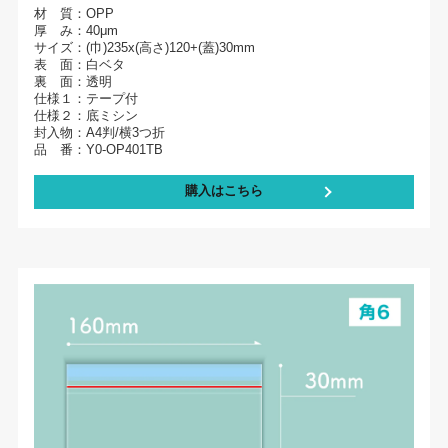
材 質：OPP
厚 み：40μm
サイズ：(巾)235x(高さ)120+(蓋)30mm
表 面：白ベタ
裏 面：透明
仕様１：テープ付
仕様２：底ミシン
封入物：A4判/横3つ折
品 番：Y0-OP401TB
購入はこちら