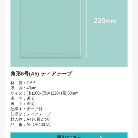
角形6号(A5) ティアテープ
材 質：OPP
厚 み：40μm
サイズ：(巾)160x(高さ)220+(蓋)30mm
表 面：透明
裏 面：透明
仕様１：テープ付
仕様２：ティアテープ
封入物：A4判/横2つ折
品 番：A5-OP400TA
購入はこちら