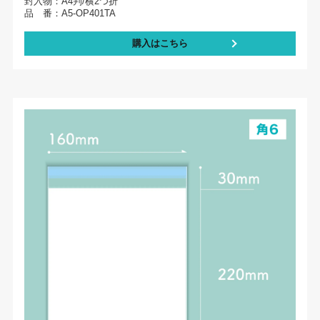
封入物：A4判/横2つ折
品 番：A5-OP401TA
購入はこちら