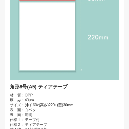
角形6号(A5) ティアテープ
材 質：OPP
厚 み：40μm
サイズ：(巾)160x(高さ)220+(蓋)30mm
表 面：白ベタ
裏 面：透明
仕様１：テープ付
仕様２：ティアテープ