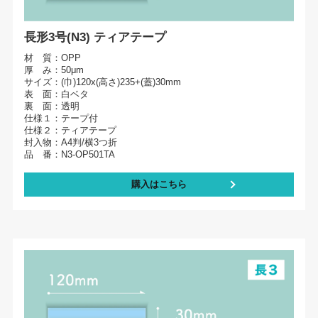
長形3号(N3) ティアテープ
材 質：OPP
厚 み：50μm
サイズ：(巾)120x(高さ)235+(蓋)30mm
表 面：白ベタ
裏 面：透明
仕様１：テープ付
仕様２：ティアテープ
封入物：A4判/横3つ折
品 番：N3-OP501TA
購入はこちら