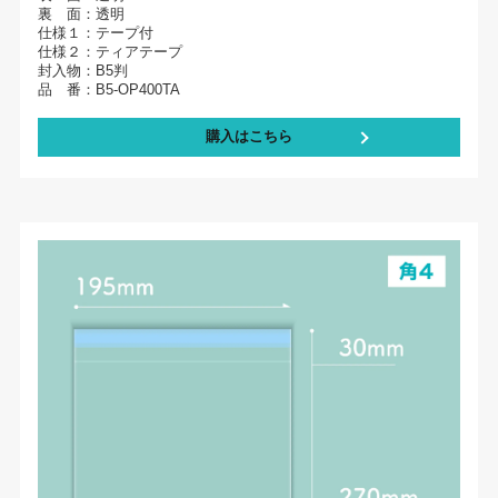
裏 面：透明
仕様１：テープ付
仕様２：ティアテープ
封入物：B5判
品 番：B5-OP400TA
購入はこちら