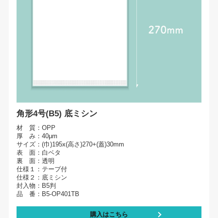
角形4号(B5) 底ミシン
材 質：OPP
厚 み：40μm
サイズ：(巾)195x(高さ)270+(蓋)30mm
表 面：白ベタ
裏 面：透明
仕様１：テープ付
仕様２：底ミシン
封入物：B5判
品 番：B5-OP401TB
購入はこちら