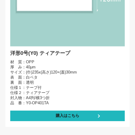
洋形0号(Y0) ティアテープ
材 質：OPP
厚 み：40μm
サイズ：(巾)235x(高さ)120+(蓋)30mm
表 面：白ベタ
裏 面：透明
仕様１：テープ付
仕様２：ティアテープ
封入物：A4判/横3つ折
品 番：Y0-OP401TA
購入はこちら