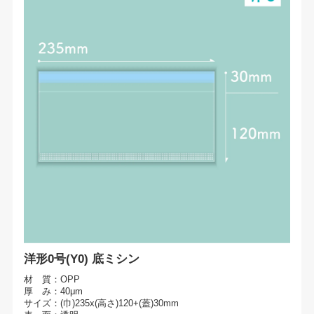
洋形0号(Y0) 底ミシン
材 質：OPP
厚 み：40μm
サイズ：(巾)235x(高さ)120+(蓋)30mm