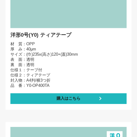
洋形0号(Y0) ティアテープ
材 質：OPP
厚 み：40μm
サイズ：(巾)235x(高さ)120+(蓋)30mm
表 面：透明
裏 面：透明
仕様１：テープ付
仕様２：ティアテープ
封入物：A4判/横3つ折
品 番：Y0-OP400TA
購入はこちら