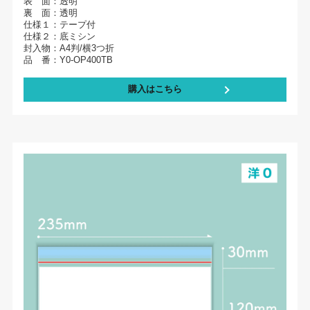
表 面：透明
裏 面：透明
仕様１：テープ付
仕様２：底ミシン
封入物：A4判/横3つ折
品 番：Y0-OP400TB
購入はこちら