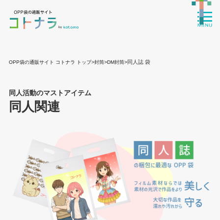
>
>
>同人誌 袋
OPP袋の通販サイト コトナラ トップ
封筒
DM封筒
同人活動のマストアイテム
同人関連