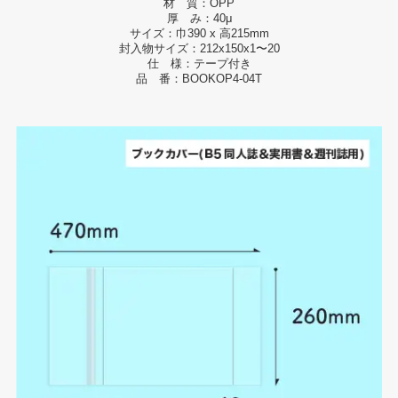
材 質：OPP
厚 み：40μ
サイズ：巾390 x 高215mm
封入物サイズ：212x150x1〜20
仕 様：テープ付き
品 番：BOOKOP4-04T