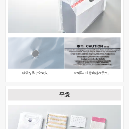
破袋を防ぐ空気穴。
6カ国の注意喚起表示文。
平袋