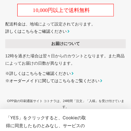
配送料金は、地域によって設定されております。
詳しくはこちらをご確認ください
お届けについて
12時を過ぎた場合は翌々日からのカウントとなります。また商品
によってお届けの日数が異なります。
※
詳しくはこちらをご確認ください
※
オーダーメイドに関してはこちらをご覧ください
OPP袋の印刷通販サイト コトナラは、24時間「注文」「入稿」を受け付けていま
す。
フィルム封筒や手提げ袋をはじめとした、フィルム素材の袋に「ロゴマーク・ブラ
「YES」をクリックすると、Cookieの取
ンド名・商品写真・キャラクター」など、フルカラー印刷にて対応し、「小ロッ
ト・短納期・低価格・高品質」を実現しています。
得に同意したものとみなし、サービスの