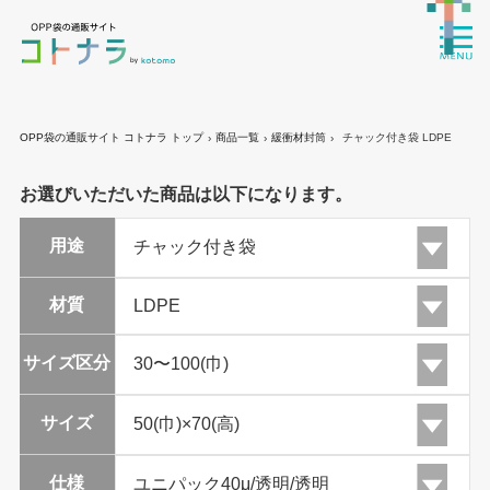
OPP袋の通販サイト コトナラ トップ
商品一覧
緩衝材封筒
チャック付き袋 LDPE
›
›
›
お選びいただいた商品は以下になります。
用途
材質
サイズ区分
サイズ
仕様