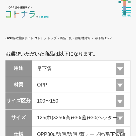
OPP袋の通販サイト コトナラ トップ
商品一覧
緩衝材封筒
吊下袋 OPP
›
›
›
お選びいただいた商品は以下になります。
用途
材質
サイズ区分
サイズ
仕様