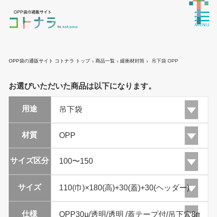
OPP袋の通販サイト コトナラ トップ
商品一覧
緩衝材封筒
吊下袋 OPP
›
›
›
お選びいただいた商品は以下になります。
用途
材質
サイズ区分
サイズ
仕様