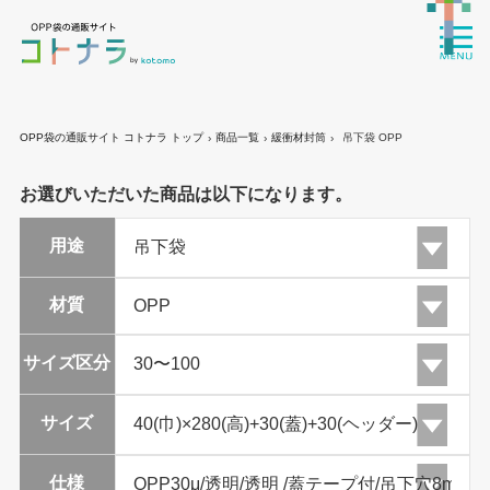
OPP袋の通販サイト コトナラ トップ
商品一覧
緩衝材封筒
吊下袋 OPP
›
›
›
お選びいただいた商品は以下になります。
用途
材質
サイズ区分
サイズ
仕様