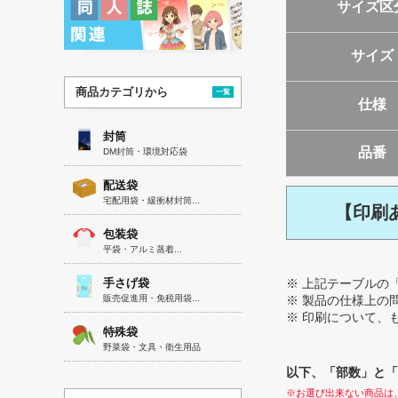
サイズ区
サイズ
商品カテゴリから
一覧
仕様
封筒
品番
DM封筒・環境対応袋
配送袋
宅配用袋・緩衝材封筒...
【印刷
包装袋
平袋・アルミ蒸着...
手さげ袋
※ 上記テーブルの
販売促進用・免税用袋...
※ 製品の仕様上の
※ 印刷について、
特殊袋
野菜袋・文具・衛生用品
以下、「部数」と「
※お選び出来ない商品は