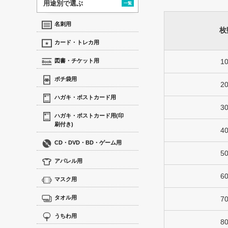
用途別で選ぶ
一覧
名刺用
枚
カード・トレカ用
図書・チケット用
1
ポチ袋用
2
ハガキ・ポストカード用
3
ハガキ・ポストカード用(印
刷付き)
4
CD・DVD・BD・ゲーム用
5
アパレル用
6
マスク用
タオル用
7
うちわ用
8