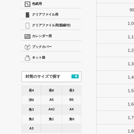
色紙用
9
クリアファイル用
1,
クリアファイル用(額縁付)
カレンダー用
1,
ブックカバー
1,
ネット袋
1,
封筒のサイズで探す
1,
一覧
1,
長4
長6
長3
A5
B5
洋0
1,
A4J
A4
角3
1,
角2
角1
角0
A3
1,