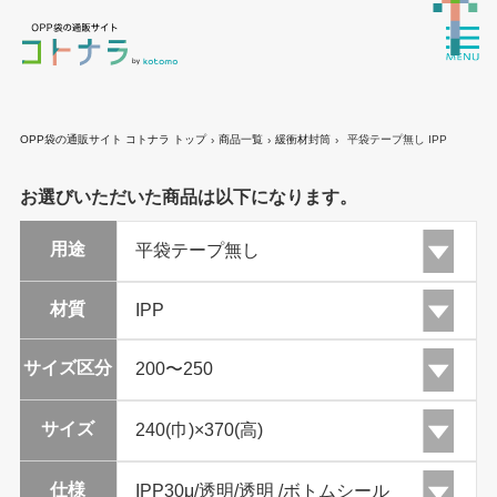
OPP袋の通販サイト コトナラ トップ
商品一覧
緩衝材封筒
平袋テープ無し IPP
›
›
›
お選びいただいた商品は以下になります。
用途
材質
サイズ区分
サイズ
仕様