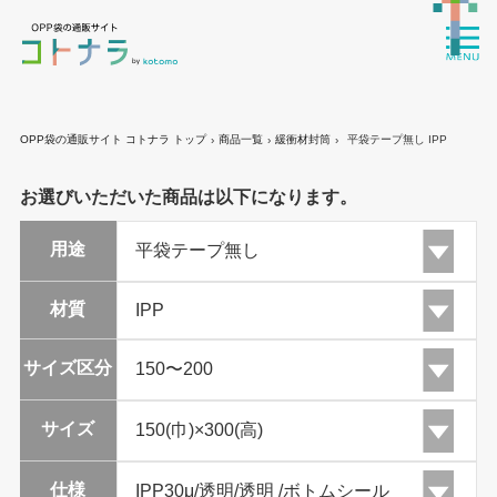
OPP袋の通販サイト コトナラ トップ
商品一覧
緩衝材封筒
平袋テープ無し IPP
›
›
›
お選びいただいた商品は以下になります。
用途
材質
サイズ区分
サイズ
仕様