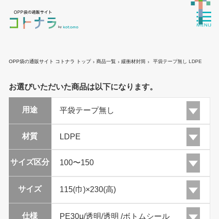
OPP袋の通販サイト コトナラ トップ
商品一覧
緩衝材封筒
平袋テープ無し LDPE
›
›
›
お選びいただいた商品は以下になります。
用途
材質
サイズ区分
サイズ
仕様