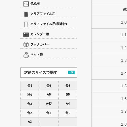
色紙用
9
クリアファイル用
1,
クリアファイル用(額縁付)
カレンダー用
1,
ブックカバー
1,
ネット袋
1,
封筒のサイズで探す
1,
一覧
1,
長4
長6
長3
A5
B5
洋0
1,
A4J
A4
角3
1,
角2
角1
角0
A3
1,