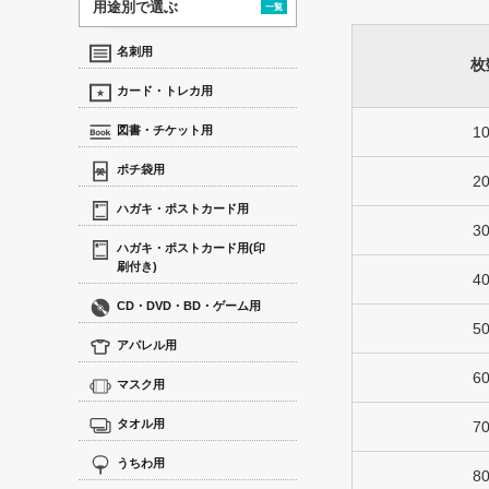
用途別で選ぶ
一覧
名刺用
枚
カード・トレカ用
図書・チケット用
1
ポチ袋用
2
ハガキ・ポストカード用
3
ハガキ・ポストカード用(印
刷付き)
4
CD・DVD・BD・ゲーム用
5
アパレル用
6
マスク用
タオル用
7
うちわ用
8