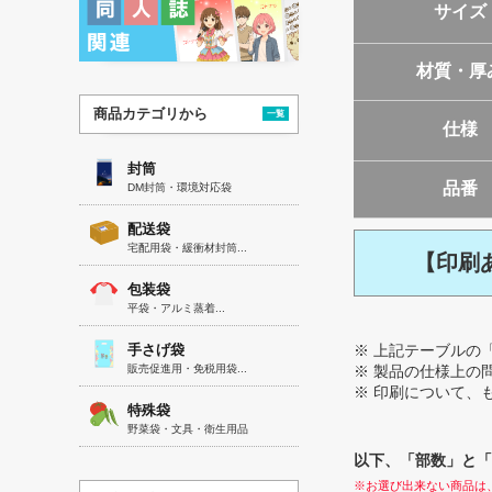
サイズ
材質・厚
商品カテゴリから
一覧
仕様
封筒
品番
DM封筒・環境対応袋
配送袋
宅配用袋・緩衝材封筒...
【印刷
包装袋
平袋・アルミ蒸着...
手さげ袋
※ 上記テーブルの
販売促進用・免税用袋...
※ 製品の仕様上の
※ 印刷について、
特殊袋
野菜袋・文具・衛生用品
以下、「部数」と「
※お選び出来ない商品は