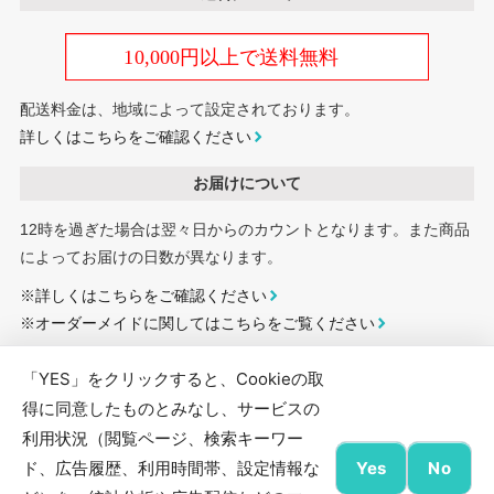
配送料金は、地域によって設定されております。
詳しくはこちらをご確認ください
お届けについて
12時を過ぎた場合は翌々日からのカウントとなります。また商品
によってお届けの日数が異なります。
※
詳しくはこちらをご確認ください
※
オーダーメイドに関してはこちらをご覧ください
「YES」をクリックすると、Cookieの取
OPP袋の印刷通販サイト コトナラは、24時間「注文」「入稿」を受け付けていま
得に同意したものとみなし、サービスの
す。
利用状況（閲覧ページ、検索キーワー
フィルム封筒や手提げ袋をはじめとした、フィルム素材の袋に「ロゴマーク・ブラ
ド、広告履歴、利用時間帯、設定情報な
Yes
No
ンド名・商品写真・キャラクター」など、フルカラー印刷にて対応し、「小ロッ
ト・短納期・低価格・高品質」を実現しています。